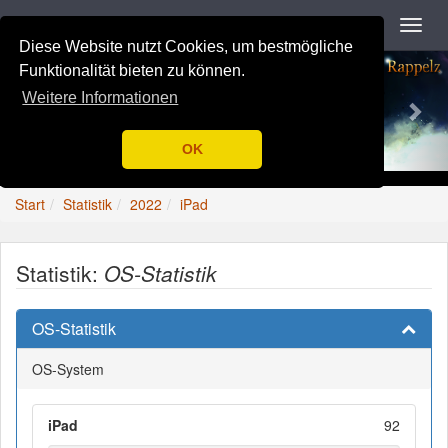
Navigation
Toggl
navig
Diese Website nutzt Cookies, um bestmögliche
Previous
Nex
Funktionalität bieten zu können.
Weitere Informationen
OK
Start
Statistik
2022
iPad
Statistik:
OS-Statistik
OS-Statistik
OS-System
iPad
92